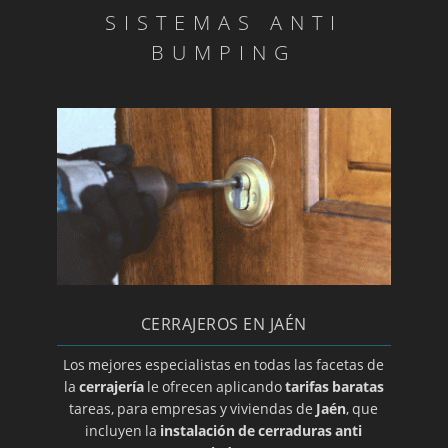
SISTEMAS ANTI
Extraemos llaves
BUMPING
Instalamos cerraduras antipánico
Reparamos su armero
Instalación de cerraduras UCEM
Servicio 24 horas de cerrajería urgente
Instalación de persianas metálicas en su
negocio
Cerraduras Tesa de sobreponer multipunto
Seguridad con cerraduras ABUS
CERRAJEROS EN JAÉN
Los mejores especialistas en todas las facetas de
la
cerrajería
le ofrecen aplicando
tarifas baratas
tareas, para empresas y viviendas de
Jaén
, que
incluyen la
instalación de cerraduras anti