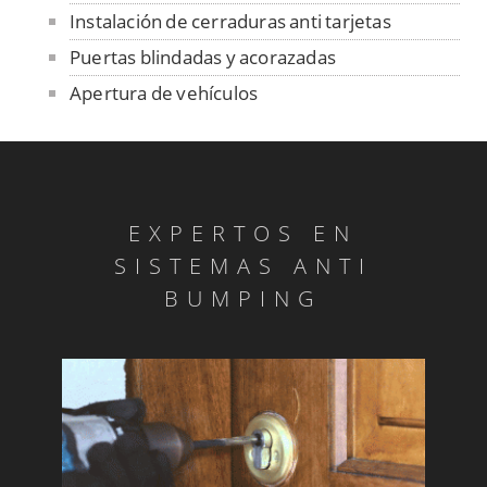
Instalación de cerraduras anti tarjetas
Puertas blindadas y acorazadas
Apertura de vehículos
Rejas en sus ventanas
Reparamos su armero
Reparamos la puerta de su garaje
EXPERTOS EN
Rejas en sus ventanas
SISTEMAS ANTI
Extraemos llaves
BUMPING
Instalamos cerraduras antipánico
Reparamos su armero
Instalación de cerraduras UCEM
Servicio 24 horas de cerrajería urgente
Instalación de persianas metálicas en su
negocio